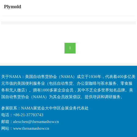
Plymold
1
关于NAMA：
美国自动售货协会（NAMA）成立于1936年，代表着400多亿美
元市值的美国便利服务业（包括自动售货、办公室咖啡与茶水服务、零食服
务和无人微店）。拥有1000多家企业会员，其中不乏众多世界知名品牌。美
国自动售货协会（NAMA）为其会员政策倡议、提供培训和调研服务。
参展联系：
NAMA展览会大中华区会展业务代表处
电话：
+86-21-37793743
邮箱：
alexchen@thenamashow.cn
网站：
www.thenamashow.cn