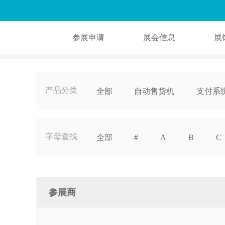
参展申请
展会信息
展
产品分类
全部
自动售货机
支付系
自助售货食品
相关
字母查找
全部
#
A
B
C
Q
R
S
T
参展商