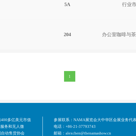
5A
行业
204
办公室咖啡与茶
1
400多亿美元市值
参展联系：
NAMA展览会大中华区会展业务代
食服务和无人微
电话：
+86-21-37793743
国自动售货协会
邮箱：
alexchen@thenamashow.cn