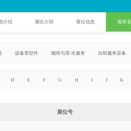
馆介绍
展区介绍
展位信息
展商
统
设备零部件
咖啡与茶/水服务
自助服务设备
配套服务
D
E
F
G
H
I
J
K
U
V
W
X
Y
Z
展位号